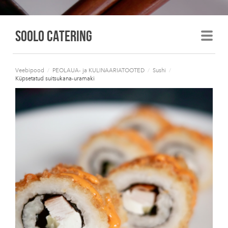
Soolo Catering
Veebipood
/
PEOLAUA- ja KULINAARIATOOTED
/
Sushi
/
Küpsetatud suitsukana-uramaki