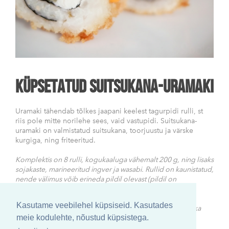
Küpsetatud suitsukana-uramaki
Uramaki tähendab tõlkes jaapani keelest tagurpidi rulli, st
riis pole mitte norilehe sees, vaid vastupidi. Suitsukana-
uramaki on valmistatud suitsukana, toorjuustu ja värske
kurgiga, ning friteeritud.
Komplektis on 8 rulli, kogukaaluga vähemalt 200 g, ning lisaks
sojakaste, marineeritud ingver ja wasabi. Rullid on kaunistatud,
nende välimus võib erineda pildil olevast (pildil on
kaunistuseks kasutatud sriracha-majoneesi).
Kasutame veebilehel küpsiseid. Kasutades
Küpsetatud uramaki on parim soojalt, kuid maitseb hästi ka
meie kodulehte, nõustud küpsistega.
külmalt.