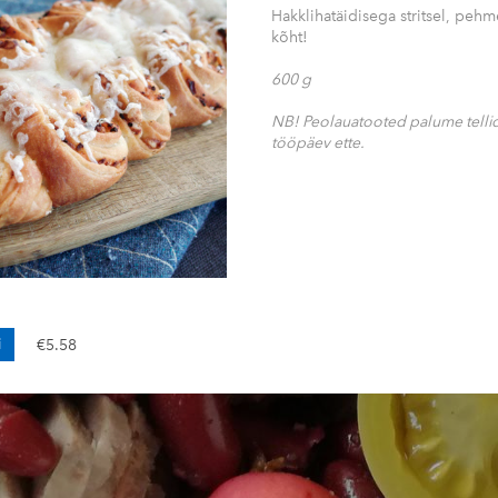
Hakklihatäidisega stritsel, pehm
kõht!
600 g
NB! Peolauatooted palume telli
tööpäev ette.
i
€5.58