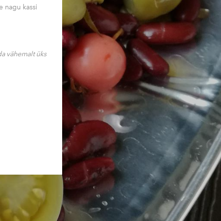
e nagu kassi
da vähemalt üks