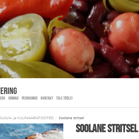
tering
ERII
HINNAD
PEORUUMID
KONTAKT
TULE TÖÖLE!
OLAUA- ja KULINAARIATOOTED
/
Soolane stritsel
Soolane stritsel