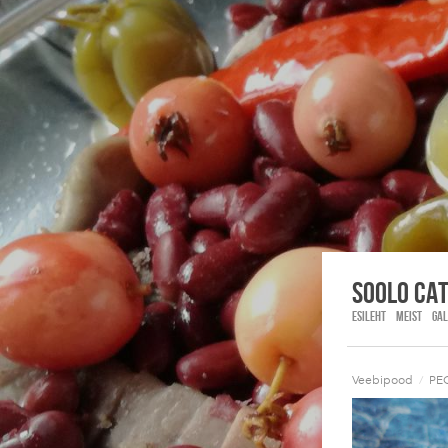
Soolo Ca
ESILEHT
MEIST
GAL
Veebipood
/
PE