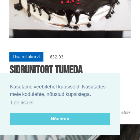
Lisa ostukorvi
€32.03
Sidrunitort tumeda
šokolaadiga 1,5 kg
Kasutame veebilehel küpsiseid. Kasutades
meie kodulehte, nõustud küpsistega.
Tordi kujundus võib erineda pildil olevast.
Loe lisaks
NB! Palume peolauatooted tellida vähemalt üks tööpäev ette!
Nõustun
Soolo Catering 2019