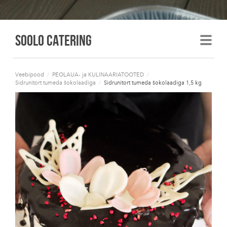
Soolo Catering
Veebipood
/
PEOLAUA- ja KULINAARIATOOTED
/
Sidrunitort tumeda šokolaadiga
/
Sidrunitort tumeda šokolaadiga 1,5 kg