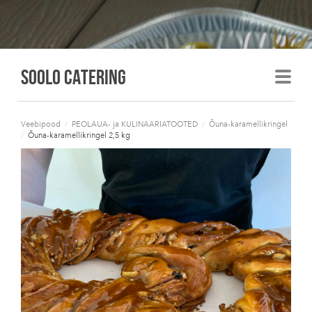
Soolo Catering
Veebipood
/
PEOLAUA- ja KULINAARIATOOTED
/
Õuna-karamellikringel
/
Õuna-karamellikringel 2,5 kg