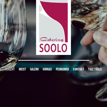
ESILEHT
MEIST
GALERII
HINNAD
PEORUUMID
KONTAKT
TULE TÖÖLE!